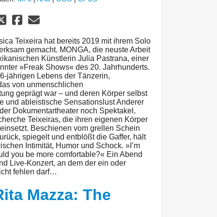
sica Teixeira hat bereits 2019 mit ihrem Solo
ufmerksam gemacht. MONGA, die neuste Arbeit
xikanischen Künstlerin Julia Pastrana, einer
annter »Freak Shows« des 20. Jahrhunderts.
6-jährigen Lebens der Tänzerin,
 das von unmenschlichen
ung geprägt war – und deren Körper selbst
e und ableistische Sensationslust Anderer
er Dokumentartheater noch Spektakel,
herche Teixeiras, die ihren eigenen Körper
 einsetzt. Beschienen vom grellen Schein
urück, spiegelt und entblößt die Gaffer, hält
schen Intimität, Humor und Schock. »I’m
 would you be more comfortable?« Ein Abend
d Live-Konzert, an dem der ein oder
icht fehlen darf…
Rita Mazza: The