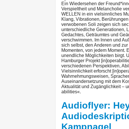
Ein Wiedersehen der Freund*inne
Verspieltheit und Melancholie ve
WELLEN in ein vielsinnliches M
Klang, Vibrationen, Berührungen 
verwobenen Soli zeigen sich sec
unterschiedliche Generationen,
Gedachtes, Geträumtes und Geäuß
verschwimmen. Im Innen und Auß
sich selbst, den Anderen und zur
Momenten, von jedem Moment. E
unendliche Möglichkeiten birgt. 
Hamburger Projekt [in]operabilit
verschiedenen Perspektiven, Abil
Vielsinnlichkeit erforscht [in]op
Wahrnehmungsweisen, Sprachen
Auseinandersetzung mit dem Kosm
Aktualität und Zugänglichkeit – 
abilities«.
Audioflyer: He
Audiodeskripti
Kampnagel