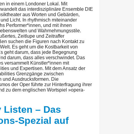
n in einem Londoner Lokal. Mit
rwandelt das interdisziplinäre Ensemble DIE
usiktheater aus Worten und Gebärden,
und Licht. In rhythmisch miteinander
hs Performer*innen, und mit ihnen
 Lebenswelten und Wahrnehmungsstile.
ertes, Zeitlupe und Zeitraffer
en suchen die Figuren nach Kontakt zu
 Welt. Es geht um die Kostbarkeit von
s geht darum, dass jede Begegnung
Und darum, dass alles verschwindet. Das
ies versammelt Künstler*innen mit
ities und Expertisen. Mit dem Ansatz der
erabilities Grenzgänge zwischen
 und Ausdrucksformen. Die
os der Oper führte zur Hinterfragung ihrer
und zu dem englischen Wortspiel »opera-
y Listen – Das
ons-Spezial auf