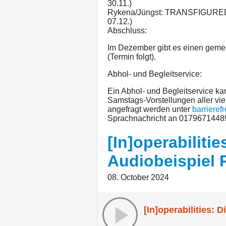
30.11.)
Rykena/Jüngst: TRANSFIGURED 
07.12.)
Abschluss:
Im Dezember gibt es einen gem
(Termin folgt).
Abhol- und Begleitservice:
Ein Abhol- und Begleitservice kan
Samstags-Vorstellungen aller vi
angefragt werden unter
barriere
Sprachnachricht an 0179671448
[In]operabilitie
Audiobeispiel
08. October 2024