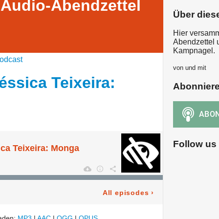
 Audio-Abendzettel
Über dies
Hier versamm
Abendzettel u
Kampnagel.
odcast
von und mit
éssica Teixeira:
Abonnier
Follow us
ica Teixeira: Monga
All episodes
›
laden:
MP3
|
AAC
|
OGG
|
OPUS