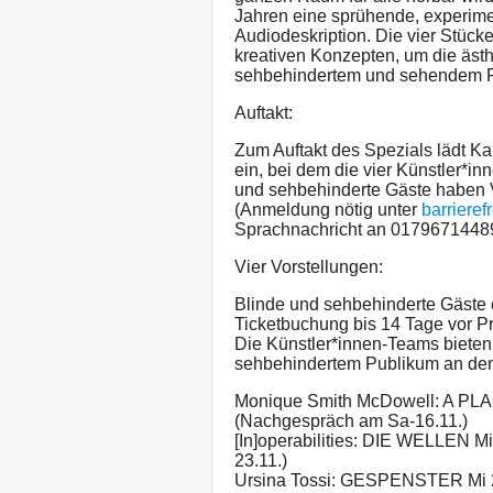
Jahren eine sprühende, experime
Audiodeskription. Die vier Stück
kreativen Konzepten, um die äst
sehbehindertem und sehendem Pu
Auftakt:
Zum Auftakt des Spezials lädt
ein, bei dem die vier Künstler*in
und sehbehinderte Gäste haben Vo
(Anmeldung nötig unter
barriere
Sprachnachricht an 01796714489
Vier Vorstellungen:
Blinde und sehbehinderte Gäste
Ticketbuchung bis 14 Tage vor Pre
Die Künstler*innen-Teams biete
sehbehindertem Publikum an den
Monique Smith McDowell: A PL
(Nachgespräch am Sa-16.11.)
[In]operabilities: DIE WELLEN M
23.11.)
Ursina Tossi: GESPENSTER Mi 2