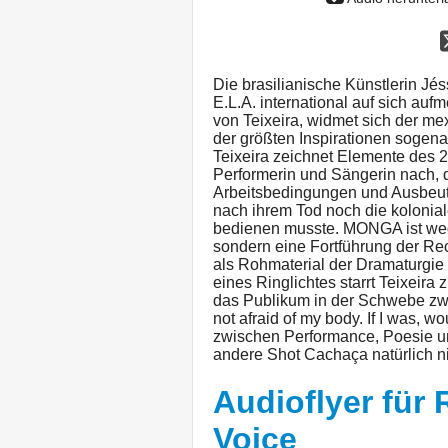
Die brasilianische Künstlerin Jés
E.L.A. international auf sich a
von Teixeira, widmet sich der me
der größten Inspirationen sogen
Teixeira zeichnet Elemente des 2
Performerin und Sängerin nach,
Arbeitsbedingungen und Ausbeut
nach ihrem Tod noch die kolonial
bedienen musste. MONGA ist wed
sondern eine Fortführung der Rec
als Rohmaterial der Dramaturgie
eines Ringlichtes starrt Teixeira z
das Publikum in der Schwebe zwi
not afraid of my body. If I was,
zwischen Performance, Poesie un
andere Shot Cachaça natürlich n
Audioflyer für 
Voice