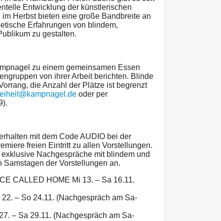
ntelle Entwicklung der künstlerischen
e im Herbst bieten eine große Bandbreite an
hetische Erfahrungen von blindem,
blikum zu gestalten.
 Kampnagel zu einem gemeinsamen Essen
nengruppen von ihrer Arbeit berichten. Blinde
rrang, die Anzahl der Plätze ist begrenzt
freiheit@kampnagel.de
oder per
).
 erhalten mit dem Code AUDIO bei der
miere freien Eintritt zu allen Vorstellungen.
n exklusive Nachgespräche mit blindem und
 Samstagen der Vorstellungen an.
ACE CALLED HOME Mi 13. – Sa 16.11.
i 22. – So 24.11. (Nachgespräch am Sa-
7. – Sa 29.11. (Nachgespräch am Sa-