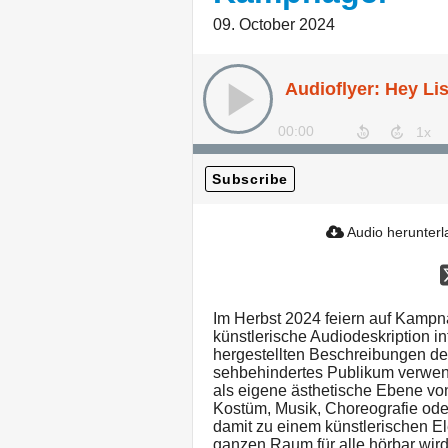
09. October 2024
00:00
Subscribe
Audio herunter
Im Herbst 2024 feiern auf Kampn
künstlerische Audiodeskription in
hergestellten Beschreibungen d
sehbehindertes Publikum verwen
als eigene ästhetische Ebene v
Kostüm, Musik, Choreografie ode
damit zu einem künstlerischen El
ganzen Raum für alle hörbar wird