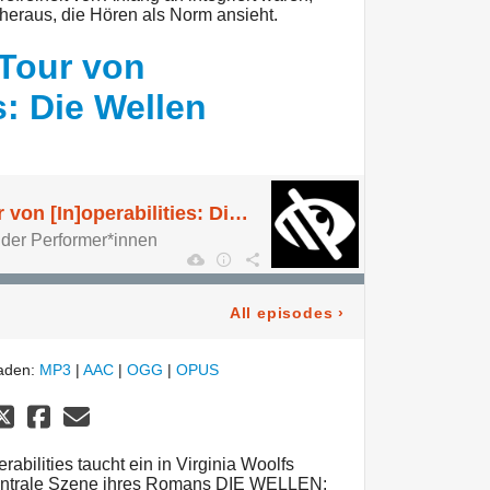
 heraus, die Hören als Norm ansieht.
 Tour von
s: Die Wellen
Info zur Touch Tour von [In]operabilities: Die Wellen
der Performer*innen
All episodes
›
laden:
MP3
|
AAC
|
OGG
|
OPUS
rabilities taucht ein in Virginia Woolfs
zentrale Szene ihres Romans DIE WELLEN: