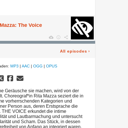
a Mazza: The Voice
All episodes
›
laden:
MP3
|
AAC
|
OGG
|
OPUS
e Geräusche sie machen, wird von der
lt. Choreograf*in Rita Mazza seziert die in
me vorherrschenden Kategorien und
iner Person aus, deren Erstsprache die
t. THE VOICE erkundet die intime
alität und Lautbarmachung und untersucht
darität und Scham. Das Stück, in dessen
efreiheit von Anfang an integriert waren,