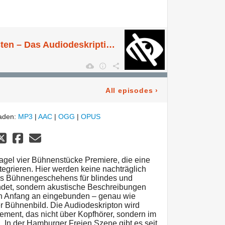
Audioflyer: Hey Listen – Das Audiodeskriptions-Spezial auf Kampnagel
All episodes
›
laden:
MP3
|
AAC
|
OGG
|
OPUS
agel vier Bühnenstücke Premiere, die eine
tegrieren. Hier werden keine nachträglich
es Bühnengeschehens für blindes und
det, sondern akustische Beschreibungen
on Anfang an eingebunden – genau wie
r Bühnenbild. Die Audiodeskripton wird
ement, das nicht über Kopfhörer, sondern im
. In der Hamburger Freien Szene gibt es seit