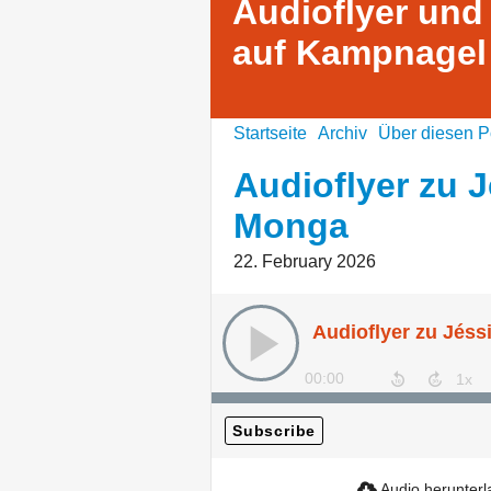
Audioflyer und
auf Kampnagel
Startseite
Archiv
Über diesen P
Audioflyer zu J
Monga
22. February 2026
Audioflyer zu Jéss
00:00
Subscribe
Audio herunter