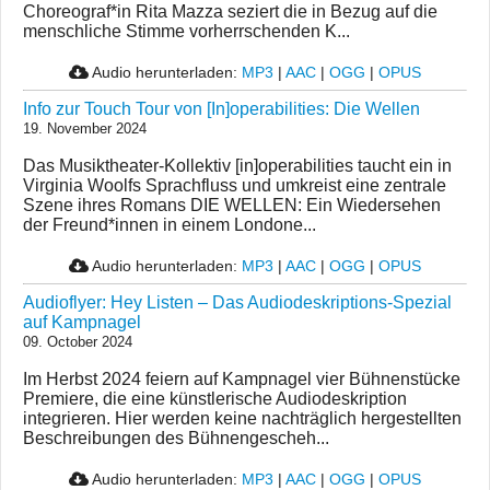
Choreograf*in Rita Mazza seziert die in Bezug auf die
menschliche Stimme vorherrschenden K...
Audio herunterladen:
MP3
|
AAC
|
OGG
|
OPUS
Info zur Touch Tour von [In]operabilities: Die Wellen
19. November 2024
Das Musiktheater-Kollektiv [in]operabilities taucht ein in
Virginia Woolfs Sprachfluss und umkreist eine zentrale
Szene ihres Romans DIE WELLEN: Ein Wiedersehen
der Freund*innen in einem Londone...
Audio herunterladen:
MP3
|
AAC
|
OGG
|
OPUS
Audioflyer: Hey Listen – Das Audiodeskriptions-Spezial
auf Kampnagel
09. October 2024
Im Herbst 2024 feiern auf Kampnagel vier Bühnenstücke
Premiere, die eine künstlerische Audiodeskription
integrieren. Hier werden keine nachträglich hergestellten
Beschreibungen des Bühnengescheh...
Audio herunterladen:
MP3
|
AAC
|
OGG
|
OPUS